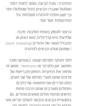
ההדגרה ( מנח הביצה, טמפ, לחות) רמת 
הטלטול שעברו הביצים (ככול שטולטלו יותר 
כך יקטן הסיכוי להדגרה מוצלחת) גיל 
התרנגולות  ועוד ועוד. 
ברצוני לעסוק באחת הסיבות, סיבה 
שלדעתי היא קרדינלית, והוא הגיוון או 
ההבדל הגנטי של ההורים (stock  breeding 
) שמהם נטלנו הביצים להדגרה. 
לפני העיקר הקדמה קטנה, בגנטיקה מוכר 
המושג "און כלאיים" או Heterosis.  מושג זה 
מתאר את החיוניות, החוזק והבריאות של 
פרטים שהם תוצרי מכלוא של שני גזעים. 
כולנו מכירים את התופעה של כלבים 
וחתולים מעורבים שהם הרבה פחות 
רגישים ופחות חולים מגזעים טהורים. גם 
בתעשיית הביצים והבשר לעולם יעדיפו גזעי 
מכלוא על פני גזעים טהורים. למשל גזע 