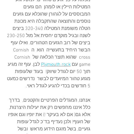
המטילות היילין או לומהן  הם גזעים 
המבוססים על לגהורן שהוכלא עם גזעים 
נוספים והתוצאה שהתקבלה היא מכונת 
הטלה משומנת המטילה 320-340 ביצים 
לשנה ובגיל מוקדם יחסית אל מול 230-250 
ביצים של רוב הגזעים הטהורים. ואילו עוף 
הבשר היחיד בתעשייה  הוא  ה Cornish 
cross  שהוא תוצר הכלאה של Cornish 
game עם 
Plymouth rock
 לבן. עוף זה מגיע 
תוך 50 יום לגודל שיווק!  בעוד שלעופות 
מגזע טהור המיועדים לבשר  נדרשים כמעט 
5 חודשים בכדי להגיע לגודל ראוי. 
אנחנו, המגדלים הפרטיים והקטנים,  בדרך 
כלל איננו מחפשים רק את יעילות היצרנות, 
אלא גם( אם לא בעיקר !) את יופיו וגם אופיו 
של העוף! ולכן נעדיף בד"כ לגדל עופות 
גזעיים, בשל מזגם הידוע מראש  ובשל  