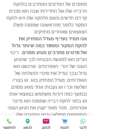
מספרם של הפרטים המתרבים בלהקת 
הרבייה שלו ועל התדירות שבה הוא מכניס 
קוי דם חדשים והאם הלהקה שלו היא להקת 
המקור כלומר מהראשונה שממנה פוצלו 
הצאצאים שאחרים מחזיקים.
אנו תמיד נעדיף מגדל המחזיק את 
להקת המקור ומספר כמה שיותר גדול 
של פרטים מתרבים מגזע מסוים. 
 ריבוי 
הורים הוא למעשה הבטחה לכך שהגיוון 
הגנטי של הורי  האפרוחים  שרכשנו הוא 
גדול ובכך נגדיל את סיכויי ההצלחה של 
האפרוחים. מגדל המחזיק בזוג  או בטריו 
(שלשה זכר ו זוג נקבות) אחד מגזע מסוים, 
ובמשך כמה דורות משתמש בצאצאי אותו 
זוג בתור להקת רבייה שממנה הוא מייצר 
אפרוחים,  מהר מאוד יקטין את הגיוון הגנטי 
(המצומצם ממילא!) וביצי ההדגרה שלו 
יסבלו מבעיות ההולכות וגדלות של 
לדבר
לקנות
לכתוב
לנסוע
להתקשר
התפתחות ובקיעה כמו כן מאפרוחים 