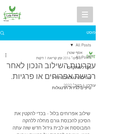
פוסט
All Posts
אסף שטרן
All Posts
31 בינו׳ 2016
זמן קריאה 1 דקות
עקרונות השילוב הנכון לאחר
מגדל מתקדם
רכישת אפרוחים או פרגיות.
מגדל תרנגולות מתחיל
עודכן:
6 בנוב׳ 2022
טיפים לגידול תרנגולות
שילוב אפרוחים בלול - בכדי להקטין את 
הסיכון להכנסת גורם מחלה ללהקה 
המבוססת או לבית גידול חדש שזה עתה 